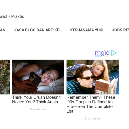
listik Praktis
UAN
JASA BLOG DAN ARTIKEL
KERJASAMA YUK!
JOBS RE