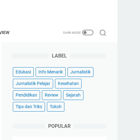
VIEW
LABEL
Edukasi
Info Menarik
Jurnalistik
Jurnalistik Pelajar
Kesehatan
Pendidikan
Review
Sejarah
Tips dan Triks
Tokoh
POPULAR